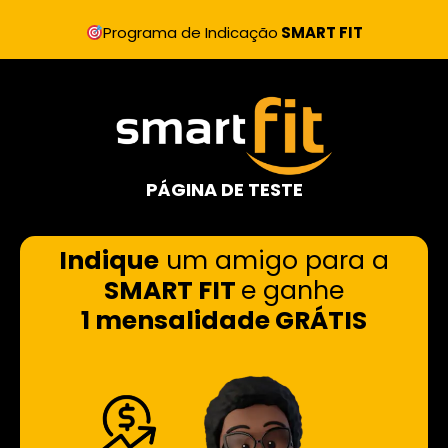
Programa de Indicação
SMART FIT
PÁGINA DE TESTE
Indique
um amigo para a
SMART FIT
e ganhe
1 mensalidade GRÁTIS