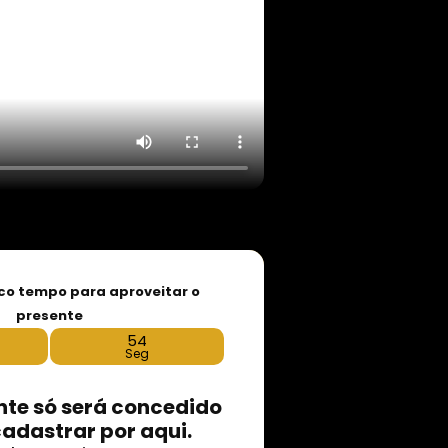
co tempo para aproveitar o
presente
54
Seg
nte só será concedido
cadastrar por aqui.