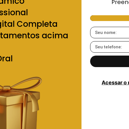
râmico
Preen
ssional
gital Completa
atamentos acima
Oral
Acessar o