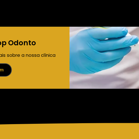
op Odonto
s sobre a nossa clínica
am