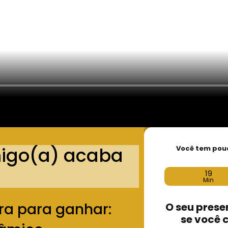
migo(a) acaba
Você tem pou
19
Min
ra para ganhar:
O seu prese
se você 