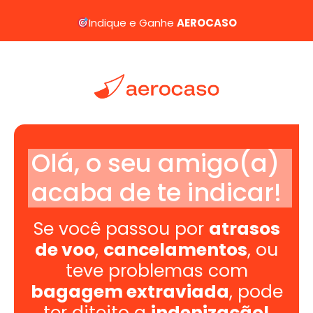
Indique e Ganhe
AEROCASO
Olá, o seu amigo(a)
acaba de te indicar!
Se você passou por
atrasos
de voo
,
cancelamentos
, ou
teve problemas com
bagagem extraviada
, pode
ter diteito a
indenização!