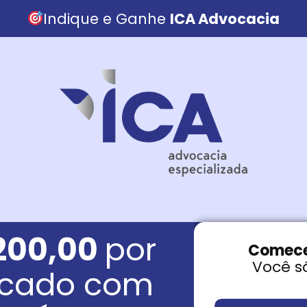
Indique e Ganhe
ICA Advocacia
200,00
por
Comece
Você s
dicado com