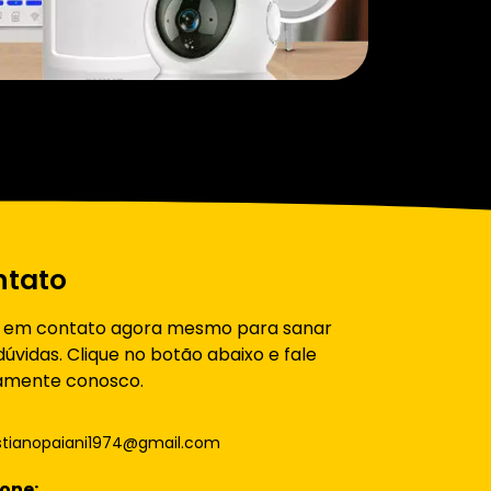
ntato
e em contato agora mesmo para sanar
dúvidas. Clique no botão abaixo e fale
amente conosco.
istianopaiani1974@gmail.com
one: