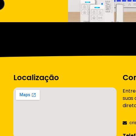
Localização
Co
Entr
suas 
diret
cr
Telef