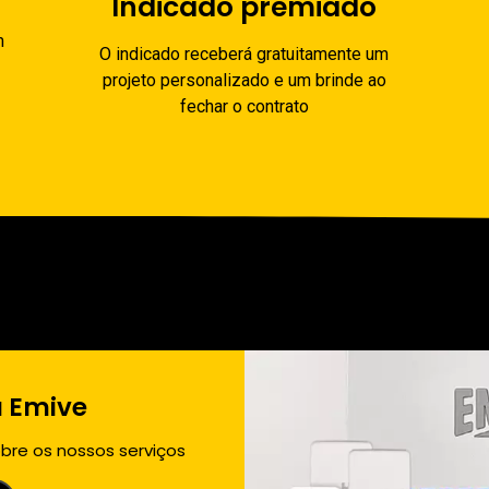
Indicado premiado
m
O indicado receberá gratuitamente um
projeto personalizado e um brinde ao
fechar o contrato
 Emive
bre os nossos serviços