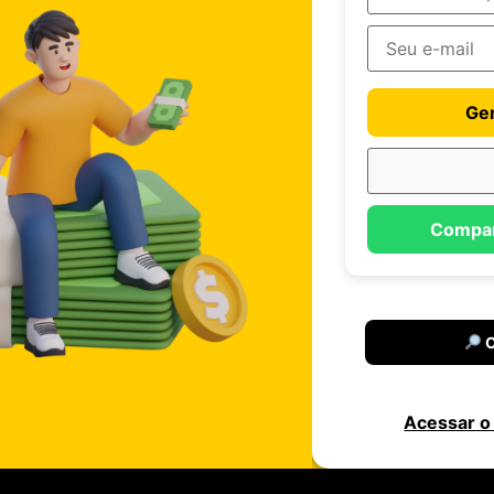
Ger
Compar
C
Acessar o