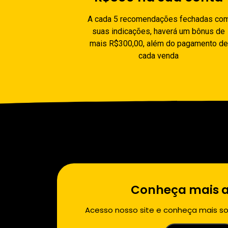
A cada 5 recomendações fechadas co
suas indicações, haverá um bônus de
mais R$300,00, além do pagamento de
cada venda
Conheça mais a
Acesso nosso site e conheça mais so