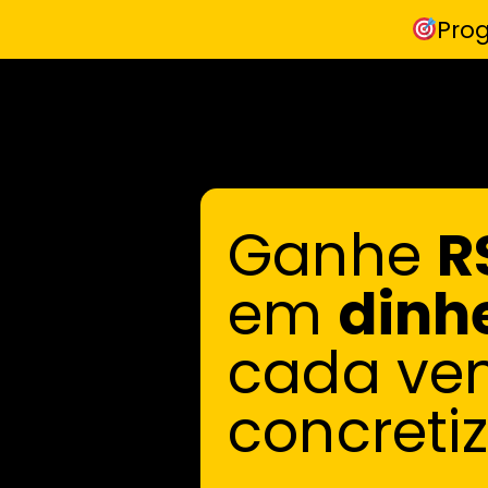
Pro
Ganhe
R
em
dinh
cada ve
concreti