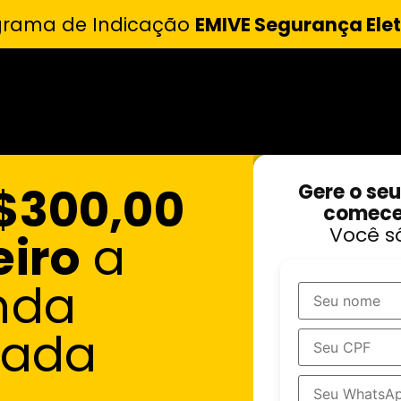
grama de Indicação
EMIVE Segurança Ele
$300,00
Gere o seu
comece 
Você s
eiro
a
nda
zada