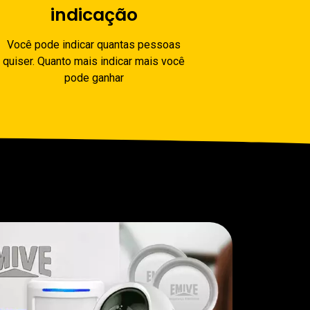
indicação
Você pode indicar quantas pessoas
quiser. Quanto mais indicar mais você
pode ganhar